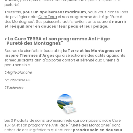
perturbé.
Toutefois,
pour un apaisement maximum
, nous vous conseillons
de privilégier notre
Cure Terra
et son programme Anti-âge "Pureté
des Montagnes". Ses puissants actifs revitalisants sauront
nourrir
et rééquilibrer en douceur leur peau et leur pelage
.
> La Cure TERRA et son programme Anti-âge
"Pureté des Montagnes"
Source de bienfaits inépuisable,
la Terre et les Montagnes ont
inspiré Thermes d'Argos
qui a sélectionné des actifs apaisants
et rééquilibrants afin d'apporter confort et sérénité aux Chiens à
peau sensible :
L'Argile blanche
La Vitamine B3
L'Edelweiss
Les 3 Produits de soins professionnels qui composent notre
Cure
TERRA
et son programme Anti-âge "Pureté des Montagnes" sont
riches de ces ingrédients qui sauront
prendre soin en douceur