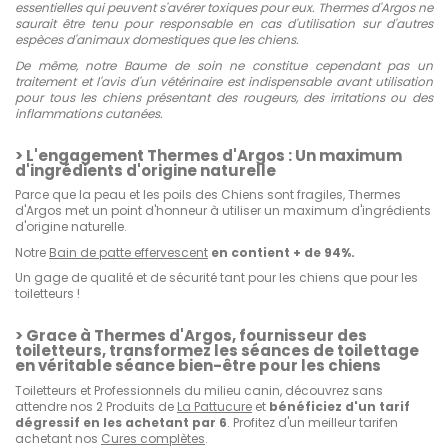
essentielles qui peuvent s'avérer toxiques pour eux. Thermes d'Argos ne
saurait être tenu pour responsable en cas d'utilisation sur d'autres
espèces d'animaux domestiques que les chiens.
De même, notre Baume de soin ne constitue cependant pas un
traitement et l'avis d'un vétérinaire est indispensable avant utilisation
pour tous les chiens présentant des rougeurs, des irritations ou des
inflammations cutanées.
> L'engagement Thermes d'Argos : Un maximum
d'ingrédients d'origine naturelle
Parce que la peau et les poils des Chiens sont fragiles, Thermes
d'Argos met un point d'honneur à utiliser un maximum d'ingrédients
d'origine naturelle.
Notre
Bain de patte effervescent
en contient + de 94%.
Un gage de qualité et de sécurité tant pour les chiens que pour les
toiletteurs !
> Grace à Thermes d'Argos, fournisseur des
toiletteurs, transformez les séances de toilettage
en véritable séance bien-être pour les chiens
Toiletteurs et Professionnels du milieu canin, découvrez sans
attendre nos 2 Produits de
La Pattucure
et
bénéficiez d'un tarif
dégressif en les achetant par 6
. Profitez d'un meilleur tarifen
achetant nos
Cures complètes
.