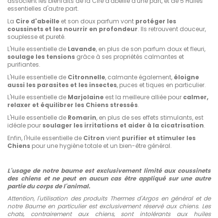
associent les bienfaits de la Cire d'abeille d'une part, et de 5 Huiles
essentielles d'autre part.
La
Cire d'abeille
et son doux parfum vont
protéger les
coussinets et les nourrir en profondeur
.
Ils retrouvent douceur,
souplesse et pureté.
L'Huile essentielle de
Lavande
, en plus de son parfum doux et fleuri,
soulage les tensions
grâce à ses propriétés calmantes et
purifiantes.
L'Huile essentielle de
Citronnelle
, calmante également,
éloigne
aussi les parasites et les insectes
, puces et tiques en particulier.
L'Huile essentielle de
Marjolaine
est la meilleure alliée pour
calmer,
relaxer et équilibrer les Chiens stressés
.
L'Huile essentielle de
Romarin
, en plus de ses effets stimulants, est
idéale pour
soulager les irritations et aider à la cicatrisation
.
Enfin, l'Huile essentielle de
Citron
vient
purifier et stimuler les
Chiens
pour une hygiène totale et un bien-être général.
L'usage de notre baume est exclusivement limité aux coussinets
des chiens et ne peut en aucun cas être appliqué sur une autre
partie du corps de l'animal.
Attention, l'utilisation des produits Thermes d'Argos en général et de
notre Baume en particulier est exclusivement réservé aux chiens. Les
chats, contrairement aux chiens, sont intolérants aux huiles