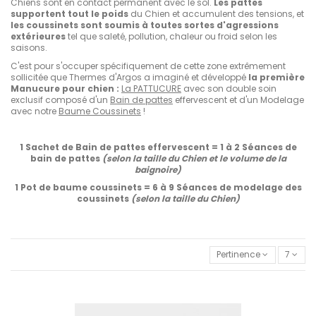
Chiens sont en contact permanent avec le sol.
Les pattes
supportent tout le poids
du Chien et accumulent des tensions, et
les coussinets sont soumis à toutes sortes d'agressions
extérieures
tel que saleté, pollution, chaleur ou froid selon les
saisons.
C'est pour s'occuper spécifiquement de cette zone extrêmement
sollicitée que Thermes d'Argos a imaginé et développé
la première
Manucure pour chien :
La PATTUCURE
avec son double soin
exclusif composé d'un
Bain de pattes
effervescent et d'un Modelage
avec notre
Baume Coussinets
!
1 Sachet de Bain de pattes effervescent = 1 à 2 Séances de
bain de pattes
(selon la taille du Chien et le volume de la
baignoire)
1 Pot de baume coussinets = 6 à 9 Séances de modelage des
coussinets
(selon la taille du Chien)
Pertinence
7